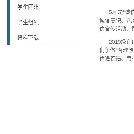
学生团建
5月是“
诚信意识、风
学生组织
信宣传活动，围
资料下载
2019级
们争做“有理
传递祝福、用